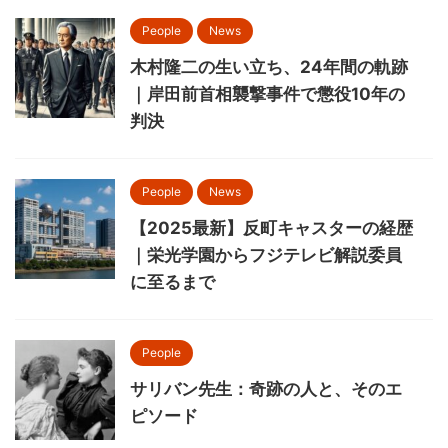
People
News
木村隆二の生い立ち、24年間の軌跡
｜岸田前首相襲撃事件で懲役10年の
判決
People
News
【2025最新】反町キャスターの経歴
｜栄光学園からフジテレビ解説委員
に至るまで
People
サリバン先生：奇跡の人と、そのエ
ピソード