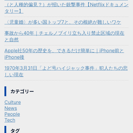
（と人種的偏見？）が招いた銃撃事件【Netflixドキュメン
タリー】
〈児童婚〉が多い国トップ7と、その根絶が難しいワケ
事故から40年｜チェルノブイリ立ち入り禁止区域の現在
と自然
Apple社50年の歴史を、できるだけ簡単に｜iPhone前と
iPhone後
1970年3月31日「よど号ハイジャック事件」犯人たちの悲
しい現在
カテゴリー
Culture
News
People
Tech
タグ