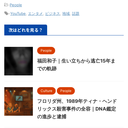
-
People
-
YouTube
,
エンタメ
,
ビジネス
,
地域
,
話題
次はどれを見る？
People
福田和子｜生い立ちから逃亡15年ま
での軌跡
Culture
People
フロリダ州、1989年ティナ・ヘンド
リックス殺害事件の全容｜DNA鑑定
の進歩と逮捕