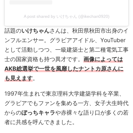
A post shared by いけちゃん (@ikechan0920)
話題の
いけちゃん
さんは、秋田県秋田市出身のイ
ンフルエンサー。グラビアアイドル、YouTuber
として活動しつつ、一級建築士と第二種電気工事
士の国家資格も持つ異才です。
画像によっては
AKB総選挙で一世を風靡したナントカ原さんに
も見えます
。
1997年生まれで東京理科大学建築学科を卒業、
グラビアでもファンを集める一方、女子大生時代
からの
ぼっちキャラ
や赤裸々な語り口が多くの若
者に共感を呼んできました。