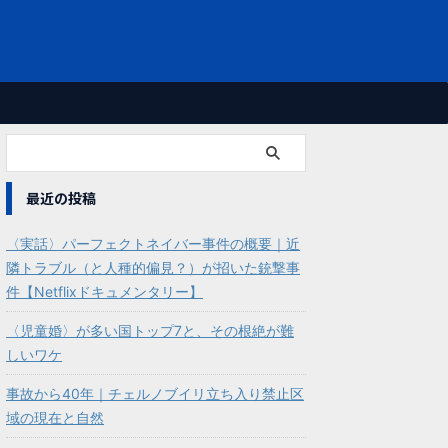
最近の投稿
〈実話〉パーフェクトネイバー事件の概要｜近
隣トラブル（と人種的偏見？）が招いた銃撃事
件【Netflixドキュメンタリー】
〈児童婚〉が多い国トップ7と、その根絶が難
しいワケ
事故から40年｜チェルノブイリ立ち入り禁止区
域の現在と自然