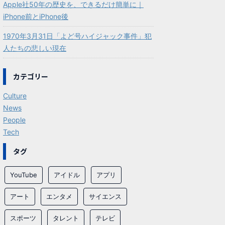
Apple社50年の歴史を、できるだけ簡単に｜
iPhone前とiPhone後
1970年3月31日「よど号ハイジャック事件」犯
人たちの悲しい現在
カテゴリー
Culture
News
People
Tech
タグ
YouTube
アイドル
アプリ
アート
エンタメ
サイエンス
スポーツ
タレント
テレビ