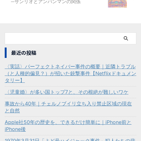
─サンリオとアンパンマンの関係
最近の投稿
〈実話〉パーフェクトネイバー事件の概要｜近隣トラブル
（と人種的偏見？）が招いた銃撃事件【Netflixドキュメン
タリー】
〈児童婚〉が多い国トップ7と、その根絶が難しいワケ
事故から40年｜チェルノブイリ立ち入り禁止区域の現在
と自然
Apple社50年の歴史を、できるだけ簡単に｜iPhone前と
iPhone後
1970年3月31日「よど号ハイジャック事件」犯人たちの悲