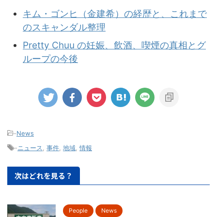
キム・ゴンヒ（金建希）の経歴と、これまで
のスキャンダル整理
Pretty Chuu の妊娠、飲酒、喫煙の真相とグ
ループの今後
-
News
-
ニュース
,
事件
,
地域
,
情報
次はどれを見る？
People
News