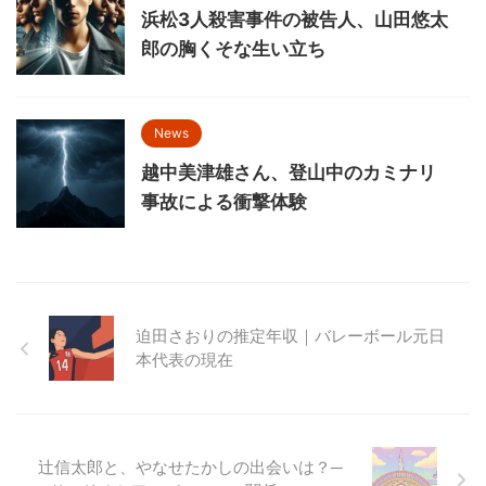
浜松3人殺害事件の被告人、山田悠太
郎の胸くそな生い立ち
News
越中美津雄さん、登山中のカミナリ
事故による衝撃体験
迫田さおりの推定年収｜バレーボール元日
本代表の現在
辻信太郎と、やなせたかしの出会いは？─