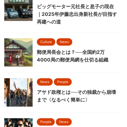
ビッグモーター元社長と息子の現在
｜2025年伊藤忠出身新社長が目指す
再建への道
Culture
News
郵便局長会とは？──全国約2万
4000局の郵便局網を仕切る組織
News
People
アサド政権とは──その独裁から崩壊
まで〈なるべく簡単に〉
People
News