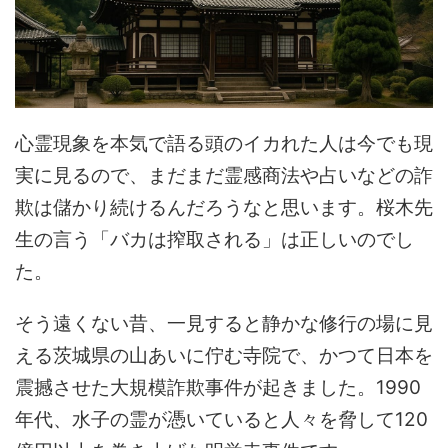
心霊現象を本気で語る頭のイカれた人は今でも現
実に見るので、まだまだ霊感商法や占いなどの詐
欺は儲かり続けるんだろうなと思います。桜木先
生の言う「バカは搾取される」は正しいのでし
た。
そう遠くない昔、一見すると静かな修行の場に見
える茨城県の山あいに佇む寺院で、かつて日本を
震撼させた大規模詐欺事件が起きました。1990
年代、水子の霊が憑いていると人々を脅して120