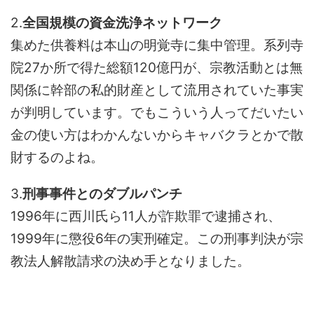
2.
全国規模の資金洗浄ネットワーク
集めた供養料は本山の明覚寺に集中管理。系列寺
院27か所で得た総額120億円が、宗教活動とは無
関係に幹部の私的財産として流用されていた事実
が判明しています。でもこういう人ってだいたい
金の使い方はわかんないからキャバクラとかで散
財するのよね。
3.
刑事事件とのダブルパンチ
1996年に西川氏ら11人が詐欺罪で逮捕され、
1999年に懲役6年の実刑確定。この刑事判決が宗
教法人解散請求の決め手となりました。