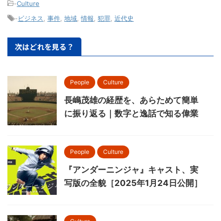
-
Culture
-
ビジネス
,
事件
,
地域
,
情報
,
犯罪
,
近代史
次はどれを見る？
People
Culture
長嶋茂雄の経歴を、あらためて簡単
に振り返る｜数字と逸話で知る偉業
People
Culture
『アンダーニンジャ』キャスト、実
写版の全貌［2025年1月24日公開］