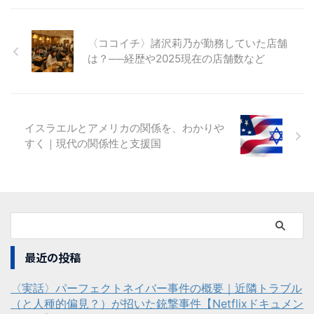
〈ココイチ〉諸沢莉乃が勤務していた店舗
は？──経歴や2025現在の店舗数など
イスラエルとアメリカの関係を、わかりや
すく｜現代の関係性と支援国
最近の投稿
〈実話〉パーフェクトネイバー事件の概要｜近隣トラブル
（と人種的偏見？）が招いた銃撃事件【Netflixドキュメン