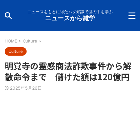
ニュースをもとに得たムダ知識で世の中を学ぶ
ニュースから雑学
HOME
>
Culture
>
Culture
明覚寺の霊感商法詐欺事件から解
散命令まで｜儲けた額は120億円
2025年5月26日