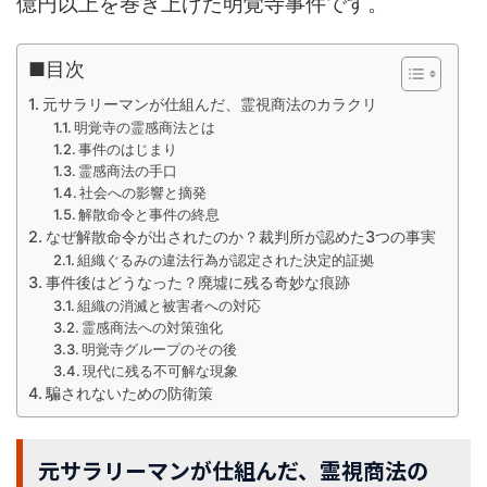
億円以上を巻き上げた明覚寺事件です。
■目次
元サラリーマンが仕組んだ、霊視商法のカラクリ
明覚寺の霊感商法とは
事件のはじまり
霊感商法の手口
社会への影響と摘発
解散命令と事件の終息
なぜ解散命令が出されたのか？裁判所が認めた3つの事実
組織ぐるみの違法行為が認定された決定的証拠
事件後はどうなった？廃墟に残る奇妙な痕跡
組織の消滅と被害者への対応
霊感商法への対策強化
明覚寺グループのその後
現代に残る不可解な現象
騙されないための防衛策
元サラリーマンが仕組んだ、霊視商法の