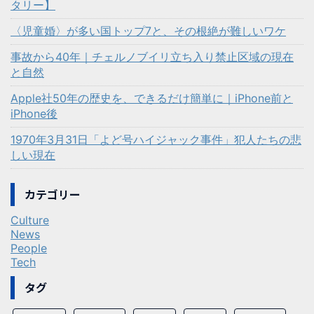
タリー】
〈児童婚〉が多い国トップ7と、その根絶が難しいワケ
事故から40年｜チェルノブイリ立ち入り禁止区域の現在
と自然
Apple社50年の歴史を、できるだけ簡単に｜iPhone前と
iPhone後
1970年3月31日「よど号ハイジャック事件」犯人たちの悲
しい現在
カテゴリー
Culture
News
People
Tech
タグ