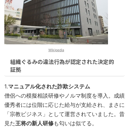
Wikipedia
組織ぐるみの違法行為が認定された決定的
証拠
1.
マニュアル化された詐欺システム
僧侶への模擬相談研修やノルマ制度を導入。成績
優秀者には位階に応じた給与が支給され、まさに
「宗教ビジネス」として運営されていました。昔
見た
王将の新人研修
も匂いは似てる。