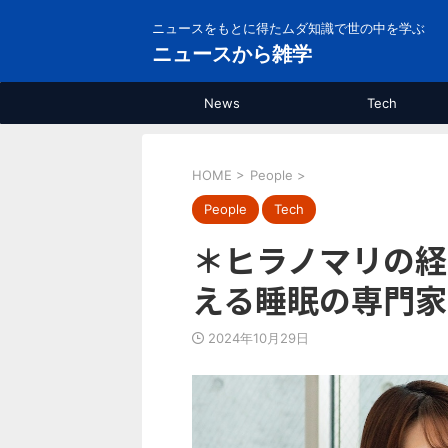
ニュースをもとに得たムダ知識で世の中を学ぶ
ニュースから雑学
News
Tech
HOME
>
People
>
People
Tech
＊ヒラノマリの経
える睡眠の専門家
2024年10月29日