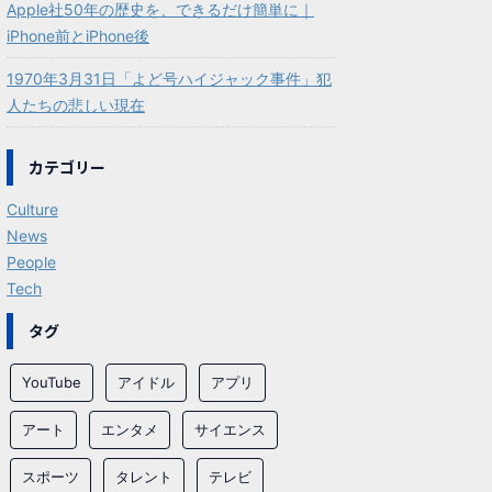
Apple社50年の歴史を、できるだけ簡単に｜
iPhone前とiPhone後
1970年3月31日「よど号ハイジャック事件」犯
人たちの悲しい現在
カテゴリー
Culture
News
People
Tech
タグ
YouTube
アイドル
アプリ
アート
エンタメ
サイエンス
スポーツ
タレント
テレビ