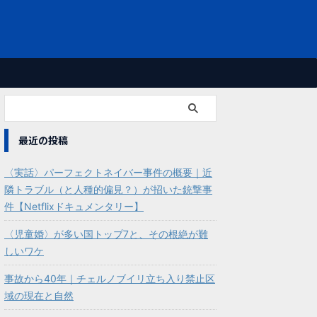
最近の投稿
〈実話〉パーフェクトネイバー事件の概要｜近
隣トラブル（と人種的偏見？）が招いた銃撃事
件【Netflixドキュメンタリー】
〈児童婚〉が多い国トップ7と、その根絶が難
しいワケ
事故から40年｜チェルノブイリ立ち入り禁止区
域の現在と自然