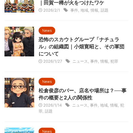
｜田賀一稀が火をつけたワケ
2026/2/1
事件
,
地域
,
情報
,
話題
News
恐怖のスカウトグループ「ナチュラ
ル」の組織図｜小畑寛昭と、その軍団
について
2026/1/27
ニュース
,
事件
,
情報
,
犯罪
News
松倉俊彦のバー、店名や場所は？──事
件の概要と2人の関係性
2026/1/14
ニュース
,
事件
,
地域
,
情報
,
犯
罪
,
話題
News