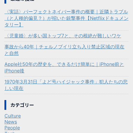
〈実話〉パーフェクトネイバー事件の概要｜近隣トラブル
（と人種的偏見？）が招いた銃撃事件【Netflixドキュメン
タリー】
〈児童婚〉が多い国トップ7と、その根絶が難しいワケ
事故から40年｜チェルノブイリ立ち入り禁止区域の現在
と自然
Apple社50年の歴史を、できるだけ簡単に｜iPhone前と
iPhone後
1970年3月31日「よど号ハイジャック事件」犯人たちの悲
しい現在
カテゴリー
Culture
News
People