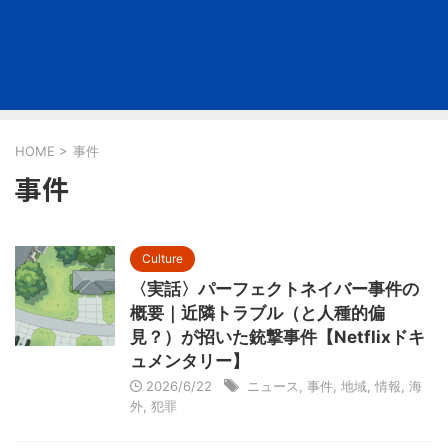
HOME
>
事件
事件
Culture
〈実話〉パーフェクトネイバー事件の
概要｜近隣トラブル（と人種的偏
見？）が招いた銃撃事件【Netflixドキ
ュメンタリー】
2026/6/22
ニュース
,
事件
,
地域
,
情報
,
海
外
,
犯罪