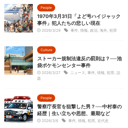
People
1970年3月31日「よど号ハイジャック
事件」犯人たちの悲しい現在
2026/3/29
事件
,
情報
,
政治
,
海外
,
犯罪
Culture
ストーカー規制法違反の罰則は？──池
袋ポケモンセンター事件
2026/3/27
ニュース
,
事件
,
情報
,
犯罪
,
話
題
People
警察庁長官を狙撃した男？──中村泰の
経歴｜生い立ちや思想、最期など
2026/3/6
事件
,
情報
,
犯罪
,
近代史