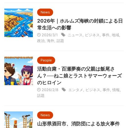
News
2026年｜ホルムズ海峡の封鎖による日
常生活への影響
2026/3/1
ニュース
,
ビジネス
,
事件
,
地域
,
政治
,
海外
,
話題
People
活動自粛・百瀬夢奏の父親は飯尾さ
ん？──ねこ娘とラストサマーウォーズ
のヒロイン
2026/2/8
エンタメ
,
ビジネス
,
事件
,
情報
,
話題
News
山形県酒田市、消防団による放火事件