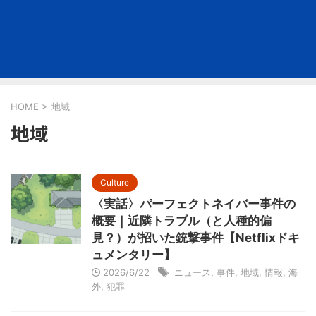
HOME
>
地域
地域
Culture
〈実話〉パーフェクトネイバー事件の
概要｜近隣トラブル（と人種的偏
見？）が招いた銃撃事件【Netflixドキ
ュメンタリー】
2026/6/22
ニュース
,
事件
,
地域
,
情報
,
海
外
,
犯罪