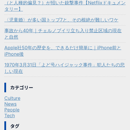
（と人種的偏見？）が招いた銃撃事件【Netflixドキュメン
タリー】
〈児童婚〉が多い国トップ7と、その根絶が難しいワケ
事故から40年｜チェルノブイリ立ち入り禁止区域の現在
と自然
Apple社50年の歴史を、できるだけ簡単に｜iPhone前と
iPhone後
1970年3月31日「よど号ハイジャック事件」犯人たちの悲
しい現在
カテゴリー
Culture
News
People
Tech
タグ