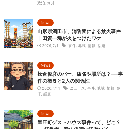
政治
,
海外
News
山形県酒田市、消防団による放火事件
｜田賀一稀が火をつけたワケ
2026/2/1
事件
,
地域
,
情報
,
話題
News
松倉俊彦のバー、店名や場所は？──事
件の概要と2人の関係性
2026/1/14
ニュース
,
事件
,
地域
,
情報
,
犯
罪
,
話題
News
里庄町ゲストハウス事件って、どこ？