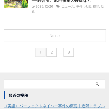
──経営者、武内俊晴の経歴など
2025/12/26
ニュース
,
事件
,
地域
,
犯罪
,
話
題
Next »
1
2
…
8
最近の投稿
〈実話〉パーフェクトネイバー事件の概要｜近隣トラブル