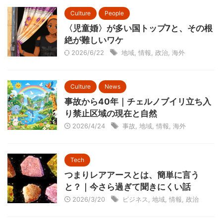
Culture
People
〈児童婚〉が多い国トップ7と、その根
絶が難しいワケ
2026/6/22
地域
,
情報
,
政治
,
海外
Culture
News
事故から40年｜チェルノブイリ立ち入
り禁止区域の現在と自然
2026/4/24
事故
,
地域
,
情報
,
海外
Tech
つまりレアアースとは、簡単に言う
と？｜今さら過ぎて聞きにくい話
2026/3/20
ビジネス
,
地域
,
情報
,
政治