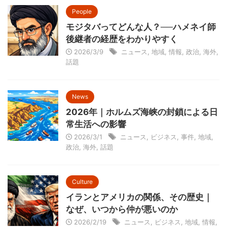
People
モジタバってどんな人？──ハメネイ師
後継者の経歴をわかりやすく
2026/3/9
ニュース
,
地域
,
情報
,
政治
,
海外
,
話題
News
2026年｜ホルムズ海峡の封鎖による日
常生活への影響
2026/3/1
ニュース
,
ビジネス
,
事件
,
地域
,
政治
,
海外
,
話題
Culture
イランとアメリカの関係、その歴史｜
なぜ、いつから仲が悪いのか
2026/2/19
ニュース
,
ビジネス
,
地域
,
情報
,